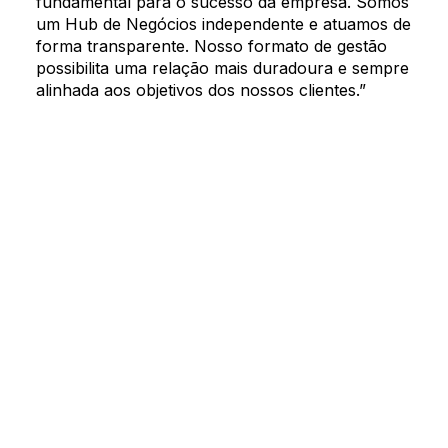
fundamental para o sucesso da empresa. Somos
um Hub de Negócios independente e atuamos de
forma transparente. Nosso formato de gestão
possibilita uma relação mais duradoura e sempre
alinhada aos objetivos dos nossos clientes.”
Who we are
Our team
What are you looking for?
Our solutions
Search by keyword or subject
Oriz content
Oriz press releases
Contact us
SEARCH
Concierge