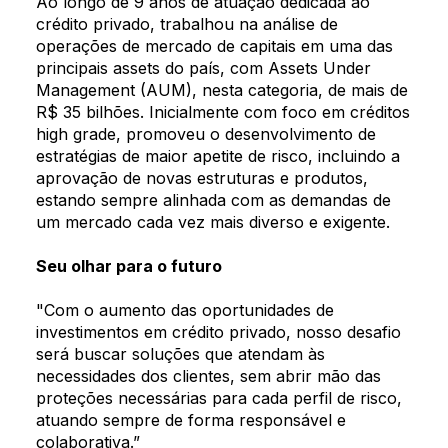
Ao longo de 9 anos de atuação dedicada ao
crédito privado, trabalhou na análise de
operações de mercado de capitais em uma das
principais assets do país, com Assets Under
Management (AUM), nesta categoria, de mais de
R$ 35 bilhões. Inicialmente com foco em créditos
high grade, promoveu o desenvolvimento de
estratégias de maior apetite de risco, incluindo a
aprovação de novas estruturas e produtos,
estando sempre alinhada com as demandas de
um mercado cada vez mais diverso e exigente.
Seu olhar para o futuro
"Com o aumento das oportunidades de
Who we are
investimentos em crédito privado, nosso desafio
será buscar soluções que atendam às
Our team
necessidades dos clientes, sem abrir mão das
What are you looking for?
proteções necessárias para cada perfil de risco,
Our solutions
atuando sempre de forma responsável e
colaborativa.”
Search by keyword or subject