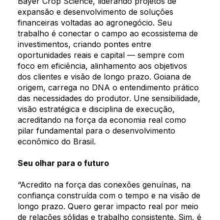
Bayer Crop Science, liderando projetos de
expansão e desenvolvimento de soluções
financeiras voltadas ao agronegócio. Seu
trabalho é conectar o campo ao ecossistema de
investimentos, criando pontes entre
oportunidades reais e capital — sempre com
foco em eficiência, alinhamento aos objetivos
dos clientes e visão de longo prazo. Goiana de
origem, carrega no DNA o entendimento prático
das necessidades do produtor. Une sensibilidade,
visão estratégica e disciplina de execução,
acreditando na força da economia real como
pilar fundamental para o desenvolvimento
econômico do Brasil.
Seu olhar para o futuro
Who we are
“Acredito na força das conexões genuínas, na
Our team
confiança construída com o tempo e na visão de
What are you looking for?
longo prazo. Quero gerar impacto real por meio
Our solutions
de relações sólidas e trabalho consistente. Sim, é