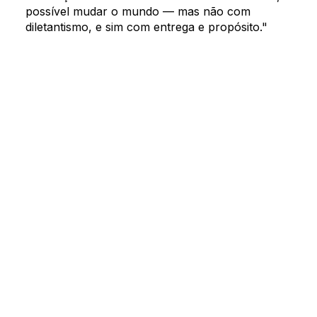
possível mudar o mundo — mas não com
Search by keyword or subject
Oriz content
diletantismo, e sim com entrega e propósito."
Oriz press releases
Contact us
SEARCH
Concierge