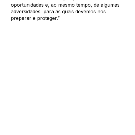
oportunidades e, ao mesmo tempo, de algumas
Nosso time
adversidades, para as quais devemos nos
O que você está
preparar e proteger.”
Nossas soluções
buscando?
Oriz Asset
Procure por palavra-chave ou assunto
Conteúdos Oriz
Oriz na mídia
Fale conosco
BUSCAR
Concierge