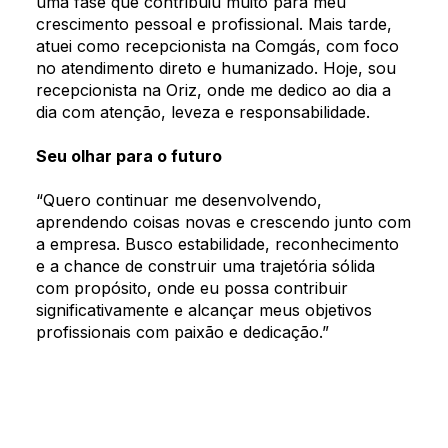
uma fase que contribuiu muito para meu
crescimento pessoal e profissional. Mais tarde,
atuei como recepcionista na Comgás, com foco
no atendimento direto e humanizado. Hoje, sou
recepcionista na Oriz, onde me dedico ao dia a
dia com atenção, leveza e responsabilidade.
Seu olhar para o futuro
“Quero continuar me desenvolvendo,
aprendendo coisas novas e crescendo junto com
a empresa. Busco estabilidade, reconhecimento
e a chance de construir uma trajetória sólida
com propósito, onde eu possa contribuir
significativamente e alcançar meus objetivos
profissionais com paixão e dedicação.”
Quem somos
Nosso time
O que você está
Nossas soluções